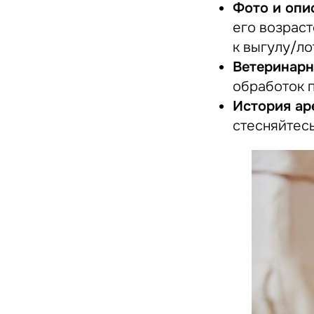
Фото и опи
его возраст
к выгулу/ло
Ветеринарн
обработок п
История ар
стесняйтесь