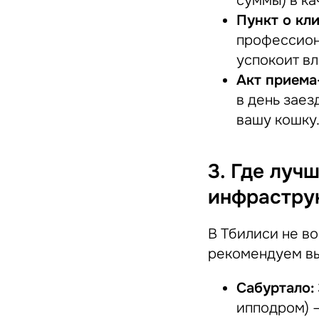
суммы) в ка
Пункт о кли
профессион
успокоит вл
Акт приема
в день заез
вашу кошку
3. Где луч
инфрастру
В Тбилиси не во
рекомендуем вы
Сабуртало:
ипподром) —