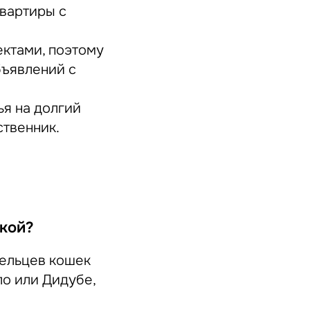
квартиры с
ктами, поэтому
бъявлений с
ья на долгий
ственник.
акой?
дельцев кошек
ло или Дидубе,