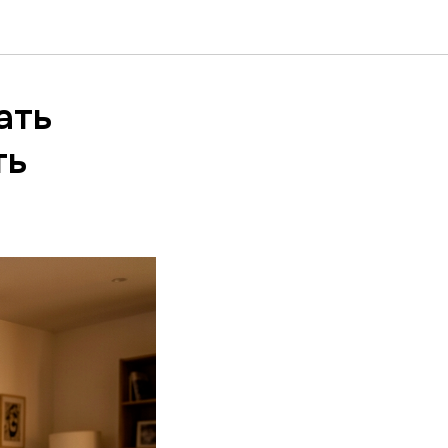
ать
ть