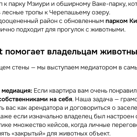
 к парку Мзиури и обширному Ваке-парку, ко
в лесные тропы к Черепашьему озеру.
ооцененный район с обновленным
парком Ки
ично подходит для прогулок с животными.
lat помогает владельцам животн
щем стены — мы выступаем медиатором в сам
 медиация:
Если квартира вам очень понравил
собственниками на себя
. Наша задача — грам
ь вас как арендатора и договориться о засел
аже если изначально владелец был настроен 
тике множество кейсов, когда личные перегов
ять «закрытый» для животных объект.