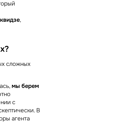
торый
квидзе
,
ых?
ых сложных
ась,
мы берем
отно
ении с
скептически. В
оры агента