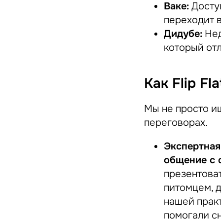
Ваке:
Доступ
переходит 
Дидубе:
Нед
который отл
Как Flip F
Мы не просто и
переговорах.
Экспертная
общение с 
презентоват
питомцем, д
нашей прак
помогали сн