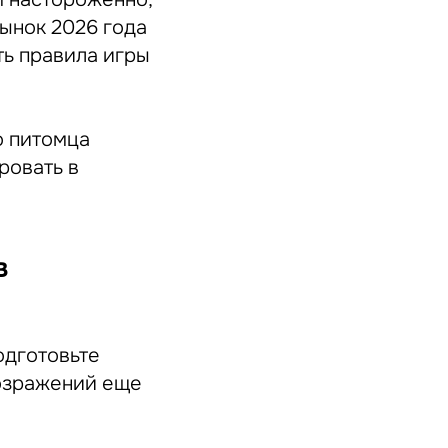
ынок 2026 года
ть правила игры
о питомца
ровать в
в
одготовьте
озражений еще