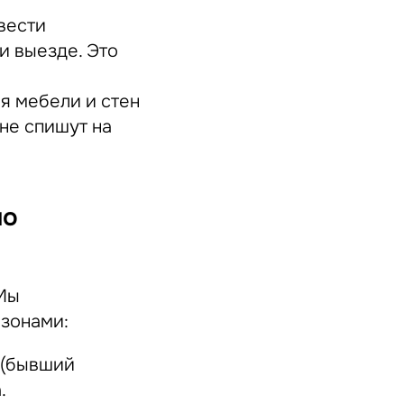
вести
и выезде. Это
я мебели и стен
 не спишут на
по
 Мы
зонами:
 (бывший
.