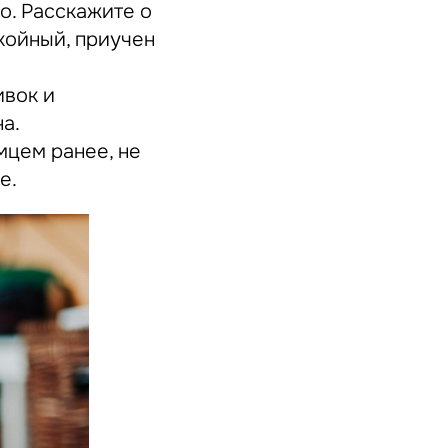
. Расскажите о
окойный, приучен
ивок и
а.
мцем ранее, не
е.