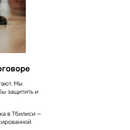
оговоре
тают. Мы
бы защитить и
ка в Тбилиси —
сированной