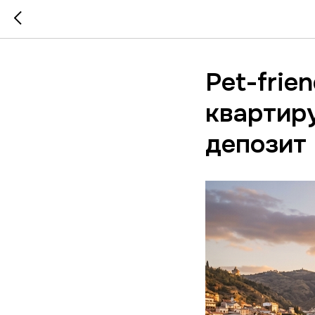
Pet-frie
квартиру
депозит